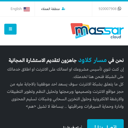
920007908
منطقة العملاء
English
مسار كلاود
نحن في
جاهزون لتقديم الاستشارة المجانية
إن كنت تنوي تأسيس مشروعك او اعمالك على الانترنت او اطلاق خدماتك
على الشبكة فنحن هنا لخدمتك.
كل ما يتعلق بشبكة الانترنت سوف يسعد احد موظفينا بالاجابة عليه من
حجز مواقع الانترنت وتصميمها وبرمجتها وتحليل النظم وتطوير التطبيقات
والارشفة الالكترونية وحلول التخزين السحابي وشبكات تسليم المحتوى
وادارة وحماية السيرفرات ومراقبتها .. ببساطة لا تشيل <هم>
إتصل بنا !
أو
تعرف علينا
.