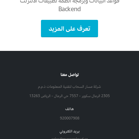
قواعد البيانات وبرمجة انظمة تطبيقات الانترنت
Backend
تعرف على المزيد
تواصل معنا
شركة مسار السحاب لتقنية المعلومات ذ.م.م
2305 الرمال سكوير - 7557 حي الرمال - الرياض 13263
هاتف
920007908
بريد الكتروني